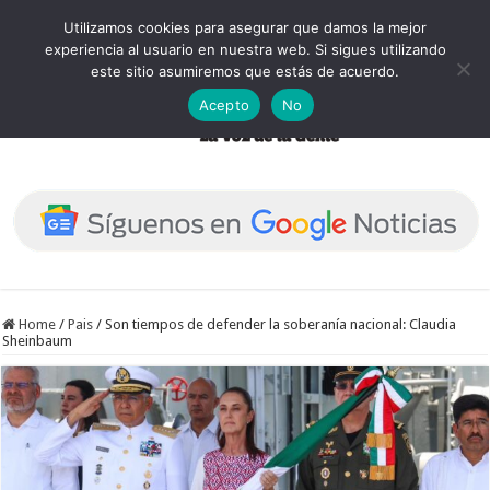
Utilizamos cookies para asegurar que damos la mejor
experiencia al usuario en nuestra web. Si sigues utilizando
este sitio asumiremos que estás de acuerdo.
Acepto
No
Home
/
Pais
/
Son tiempos de defender la soberanía nacional: Claudia
Sheinbaum