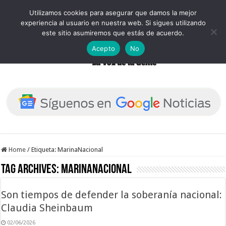
Utilizamos cookies para asegurar que damos la mejor
experiencia al usuario en nuestra web. Si sigues utilizando
este sitio asumiremos que estás de acuerdo.
Acepto
No
Home
/
Etiqueta:
MarinaNacional
Tag Archives:
MarinaNacional
Son tiempos de defender la soberanía nacional:
Claudia Sheinbaum
02/06/2026