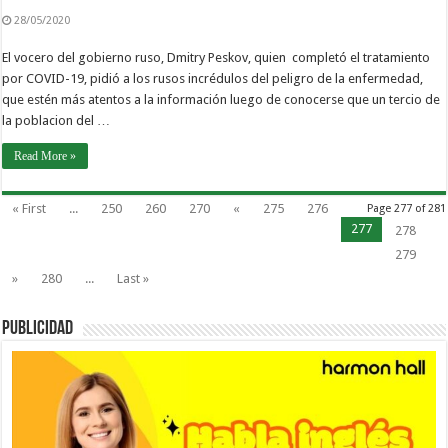
28/05/2020
El vocero del gobierno ruso, Dmitry Peskov, quien completó el tratamiento
por COVID-19, pidió a los rusos incrédulos del peligro de la enfermedad,
que estén más atentos a la información luego de conocerse que un tercio de
la poblacion del …
Read More »
« First
...
250
260
270
«
275
276
Page 277 of 281
277
278
279
»
280
...
Last »
PUBLICIDAD