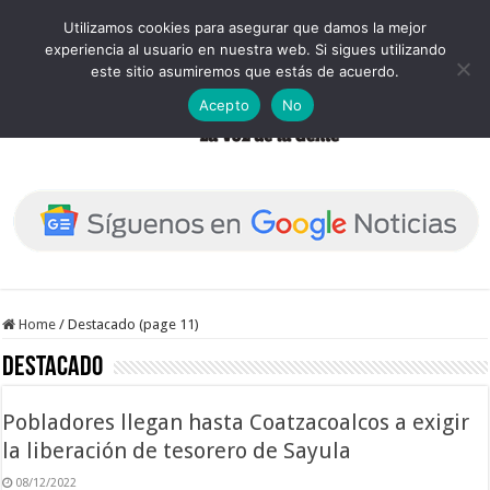
Utilizamos cookies para asegurar que damos la mejor
experiencia al usuario en nuestra web. Si sigues utilizando
este sitio asumiremos que estás de acuerdo.
Acepto
No
Home
/
Destacado (page 11)
Destacado
Pobladores llegan hasta Coatzacoalcos a exigir
la liberación de tesorero de Sayula
08/12/2022