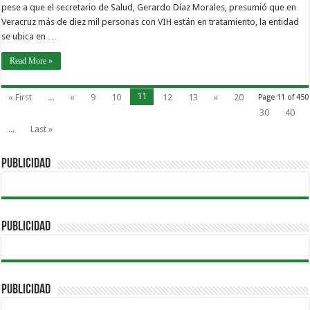
pese a que el secretario de Salud, Gerardo Díaz Morales, presumió que en
Veracruz más de diez mil personas con VIH están en tratamiento, la entidad
se ubica en …
Read More »
11
« First
...
«
9
10
12
13
»
20
Page 11 of 450
30
40
...
Last »
PUBLICIDAD
PUBLICIDAD
PUBLICIDAD